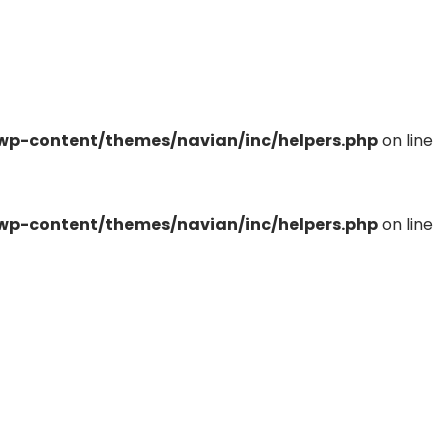
Inicio
About
Services
Contacto
p-content/themes/navian/inc/helpers.php
on line
p-content/themes/navian/inc/helpers.php
on line