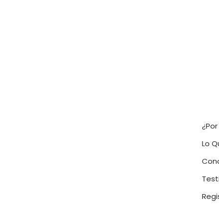
¿Por
Lo Q
Cono
Test
Regi